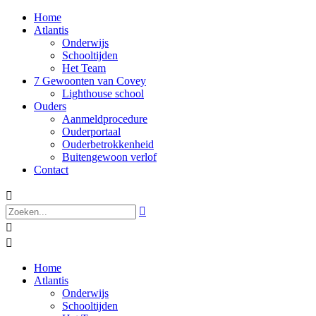
Home
Atlantis
Onderwijs
Schooltijden
Het Team
7 Gewoonten van Covey
Lighthouse school
Ouders
Aanmeldprocedure
Ouderportaal
Ouderbetrokkenheid
Buitengewoon verlof
Contact




Home
Atlantis
Onderwijs
Schooltijden