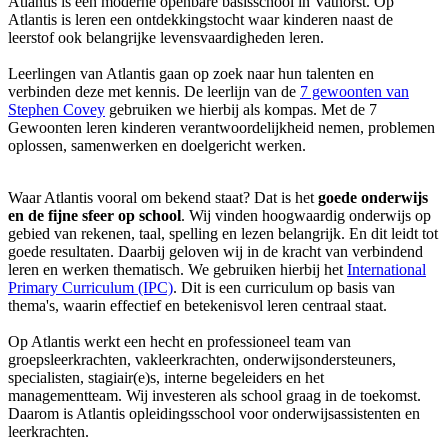
Atlantis is een moderne openbare basisschool in Vathorst. Op
Atlantis is leren een ontdekkingstocht waar kinderen naast de
leerstof ook belangrijke levensvaardigheden leren.
Leerlingen van Atlantis gaan op zoek naar hun talenten en
verbinden deze met kennis. De leerlijn van de
7 gewoonten van
Stephen Covey
gebruiken we hierbij als kompas. Met de 7
Gewoonten leren kinderen verantwoordelijkheid nemen, problemen
oplossen, samenwerken en doelgericht werken.
Waar Atlantis vooral om bekend staat? Dat is het
goede onderwijs
en de fijne sfeer op school
. Wij vinden hoogwaardig onderwijs op
gebied van rekenen, taal, spelling en lezen belangrijk. En dit leidt tot
goede resultaten. Daarbij geloven wij in de kracht van verbindend
leren en werken thematisch. We gebruiken hierbij het
International
Primary Curriculum (IPC)
. Dit is een curriculum op basis van
thema's, waarin effectief en betekenisvol leren centraal staat.
Op Atlantis werkt een hecht en professioneel team van
groepsleerkrachten, vakleerkrachten, onderwijsondersteuners,
specialisten, stagiair(e)s, interne begeleiders en het
managementteam. Wij investeren als school graag in de toekomst.
Daarom is Atlantis opleidingsschool voor onderwijsassistenten en
leerkrachten.